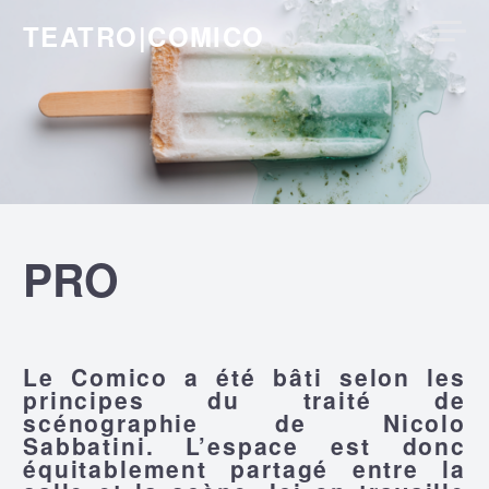
Skip
TEATRO|COMICO
to
content
PRO
Le Comico a été bâti selon les
principes du traité de
scénographie de Nicolo
Sabbatini. L’espace est donc
équitablement partagé entre la