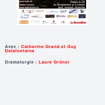
Avec :
Catherine Grand et Guy
Delafontaine
Dramaturgie :
Laure Grüner
Musique :
Sophie Delafontaine
Scénographie et costumes :
Doris
Vuilleumier
Lumière :
Jean-Pierre Potvliege