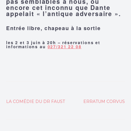
pas semblables à nous, ou
encore cet inconnu que Dante
appelait « l’antique adversaire ».
Entrée libre, chapeau à la sortie
les 2 et 3 juin à 20h – réservations et
informations au
027/321 22 08
Navigation
LA COMÉDIE DU DR FAUST
ERRATUM CORVUS
de
l’article