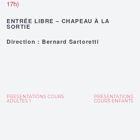
17h)
ENTRÉE LIBRE – CHAPEAU À LA
SORTIE
Direction : Bernard Sartoretti
Navigation
PRÉSENTATIONS COURS
PRÉSENTATIONS
ADULTES 1
COURS ENFANTS
de
l’article