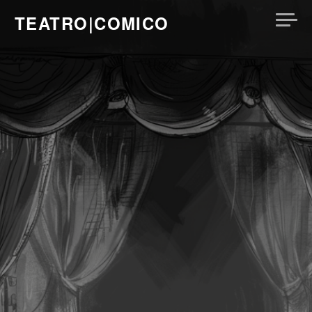
Skip
TEATRO|COMICO
to
content