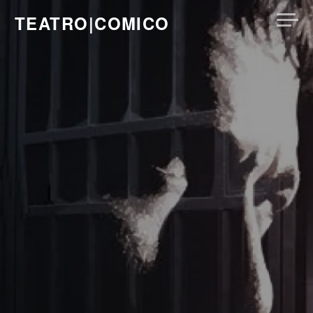
Skip
TEATRO|COMICO
to
content