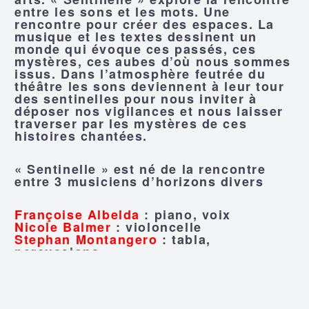
entre les sons et les mots. Une
rencontre pour créer des espaces. La
musique et les textes dessinent un
monde qui évoque ces passés, ces
mystères, ces aubes d’où nous sommes
issus. Dans l’atmosphère feutrée du
théâtre les sons deviennent à leur tour
des sentinelles pour nous inviter à
déposer nos vigilances et nous laisser
traverser par les mystères de ces
histoires chantées.
« Sentinelle » est né de la rencontre
entre 3 musiciens d’horizons divers
Françoise Albelda
: piano, voix
Nicole Balmer
: violoncelle
Stephan Montangero
: tabla,
percussions
Audrey Bestenheider
: Regard
extérieur
Jean-Etienne Bettler
: création lumière
Marc Givord
: Son