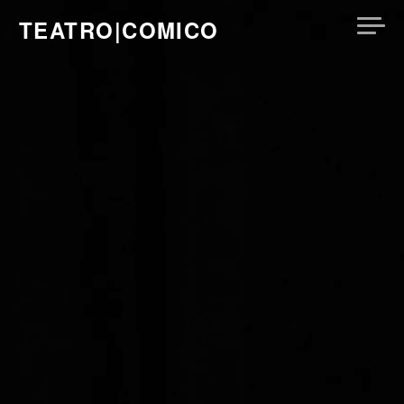
Skip
TEATRO|COMICO
to
content