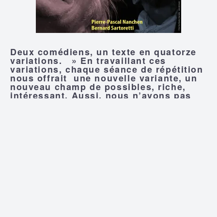
Deux comédiens, un texte en quatorze
variations. » En travaillant ces
variations, chaque séance de répétition
nous offrait une nouvelle variante, un
nouveau champ de possibles, riche,
intéressant. Aussi, nous n’avons pas
voulu fixer une mise en scène rigide et
gardons les possibles pour découvrir,
le soir même, où ces variations et la
synergie avec le public vont nous
emmener… »
Jeu:
Bernard Sartoretti
et
Pierre-Pascal
Nanchen
Texte :
David Mamet
– traduit de
l’américain par
Pierre Laville
Photos :
Julie Fournier
Graphisme :
Chab Lathion/PP Nanchen