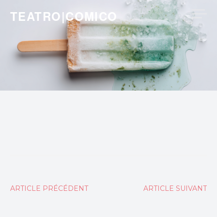
Skip
TEATRO|COMICO
to
content
Navigation
ARTICLE PRÉCÉDENT
ARTICLE SUIVANT
de
l’article