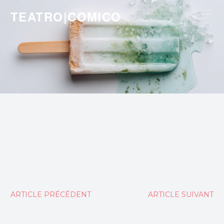
Skip
TEATRO|COMICO
to
content
Navigation
ARTICLE PRÉCÉDENT
ARTICLE SUIVANT
de
l’article