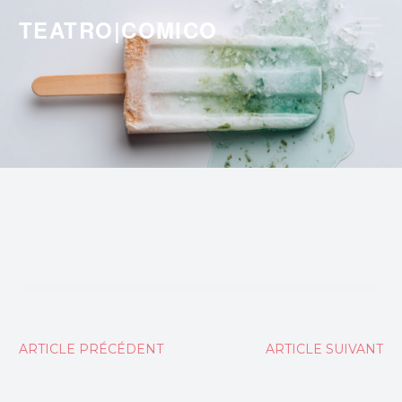
Skip
TEATRO|COMICO
to
content
Navigation
ARTICLE PRÉCÉDENT
ARTICLE SUIVANT
de
l’article