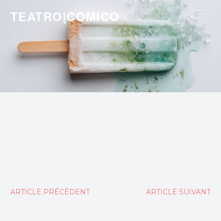
Skip
TEATRO|COMICO
to
content
Navigation
ARTICLE PRÉCÉDENT
ARTICLE SUIVANT
de
l’article