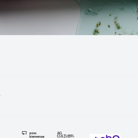
tion
T
e