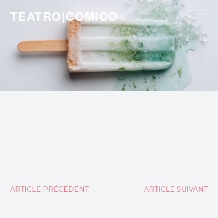
Skip
TEATRO|COMICO
to
content
Navigation
ARTICLE PRÉCÉDENT
ARTICLE SUIVANT
de
l’article