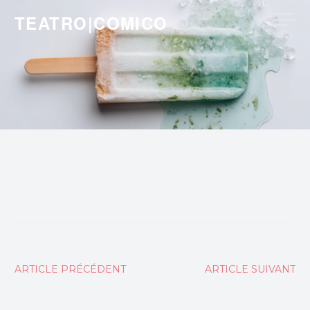
Skip
TEATRO|COMICO
to
content
Navigation
ARTICLE PRÉCÉDENT
ARTICLE SUIVANT
de
l’article