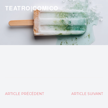
Skip
TEATRO|COMICO
to
content
Navigation
ARTICLE PRÉCÉDENT
ARTICLE SUIVANT
de
l’article