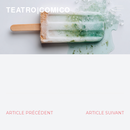
Skip
TEATRO|COMICO
to
content
Navigation
ARTICLE PRÉCÉDENT
ARTICLE SUIVANT
de
l’article