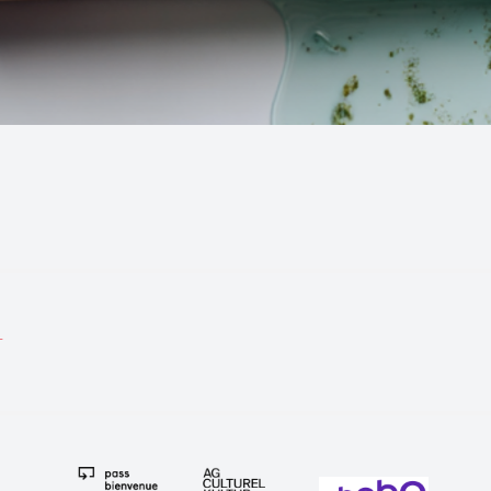
tion
T
e