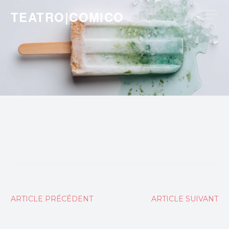
Skip
TEATRO|COMICO
to
content
Navigation
ARTICLE PRÉCÉDENT
ARTICLE SUIVANT
de
l’article