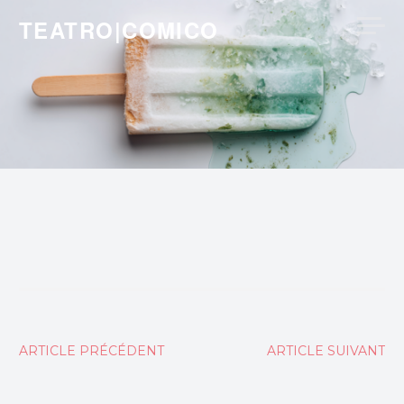
Skip
TEATRO|COMICO
to
content
Navigation
ARTICLE PRÉCÉDENT
ARTICLE SUIVANT
de
l’article