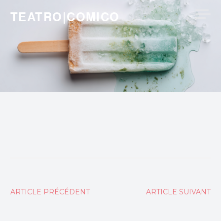
Skip
TEATRO|COMICO
to
content
Navigation
ARTICLE PRÉCÉDENT
ARTICLE SUIVANT
de
l’article