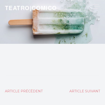
Skip
TEATRO|COMICO
to
content
Navigation
ARTICLE PRÉCÉDENT
ARTICLE SUIVANT
de
l’article