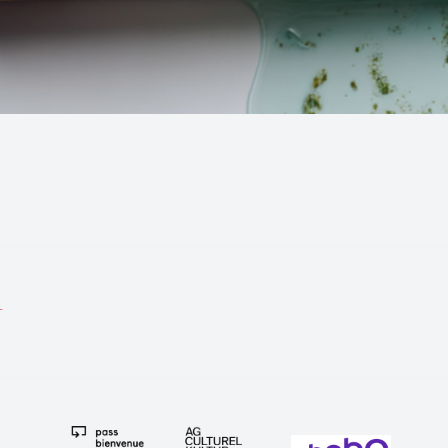
tion
T
e