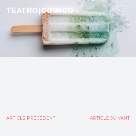
Skip
TEATRO|COMICO
to
content
Navigation
ARTICLE PRÉCÉDENT
ARTICLE SUIVANT
de
l’article