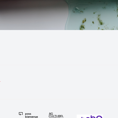
tion
T
e