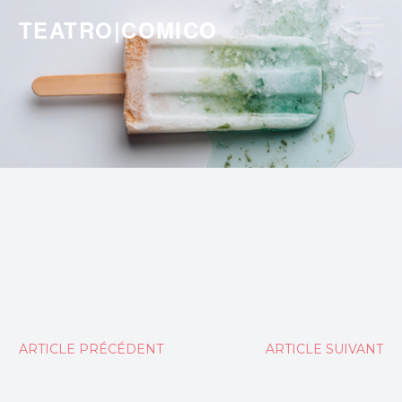
Skip
TEATRO|COMICO
to
content
Navigation
ARTICLE PRÉCÉDENT
ARTICLE SUIVANT
de
l’article