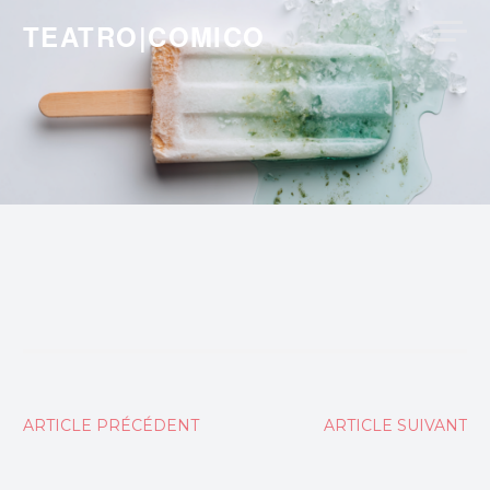
Skip
TEATRO|COMICO
to
content
Navigation
ARTICLE PRÉCÉDENT
ARTICLE SUIVANT
de
l’article