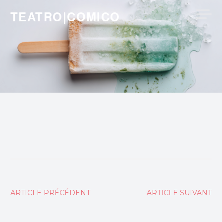
Skip
TEATRO|COMICO
to
content
Navigation
ARTICLE PRÉCÉDENT
ARTICLE SUIVANT
de
l’article