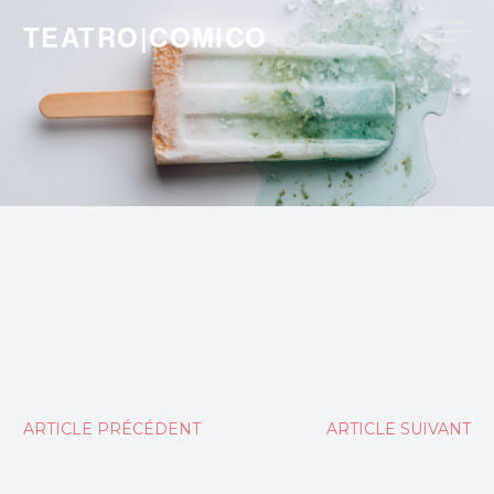
Skip
TEATRO|COMICO
to
content
Navigation
ARTICLE PRÉCÉDENT
ARTICLE SUIVANT
de
l’article