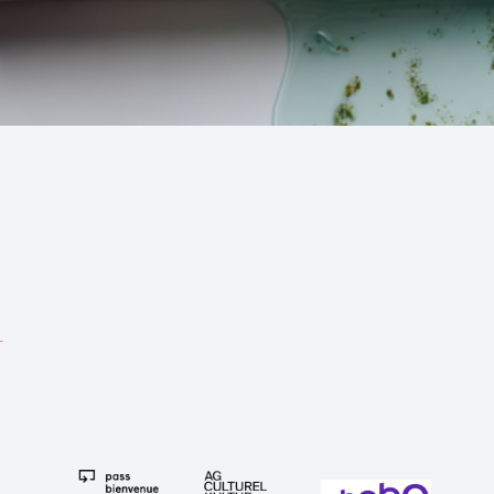
tion
T
e