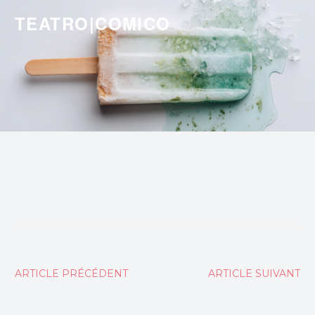
Skip
TEATRO|COMICO
to
content
Navigation
ARTICLE PRÉCÉDENT
ARTICLE SUIVANT
de
l’article