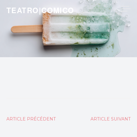
Skip
TEATRO|COMICO
to
content
Navigation
ARTICLE PRÉCÉDENT
ARTICLE SUIVANT
de
l’article