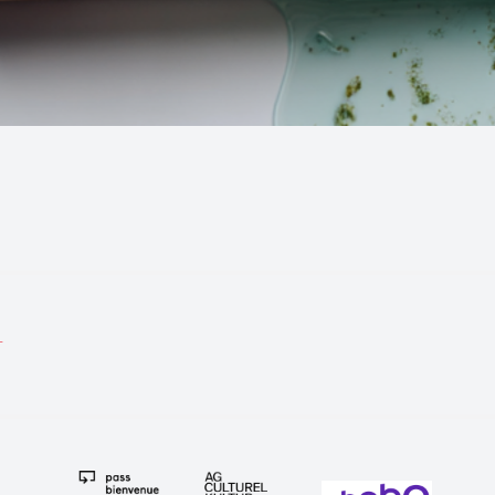
tion
T
e