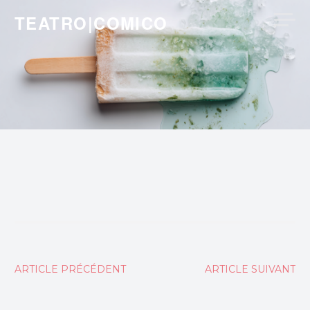
Skip
TEATRO|COMICO
to
content
Navigation
ARTICLE PRÉCÉDENT
ARTICLE SUIVANT
de
l’article