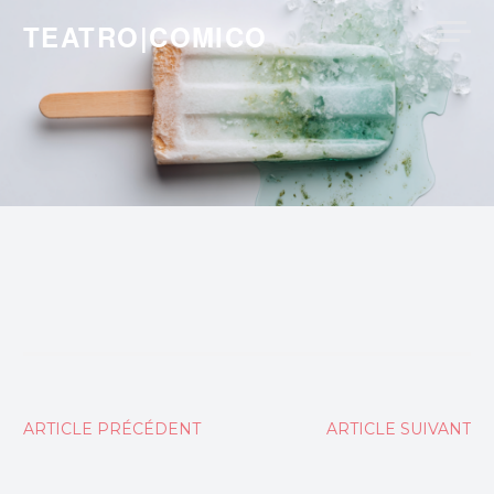
Skip
TEATRO|COMICO
to
content
Navigation
ARTICLE PRÉCÉDENT
ARTICLE SUIVANT
de
l’article