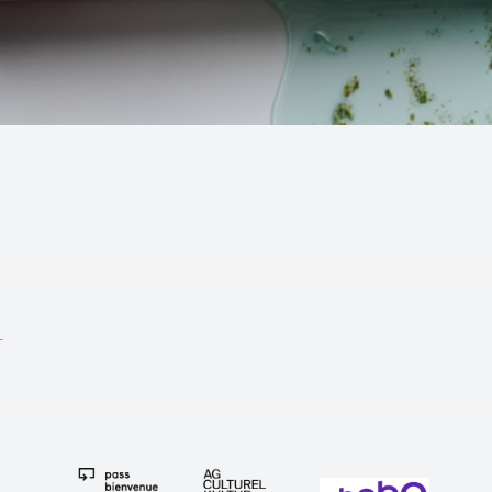
tion
T
e