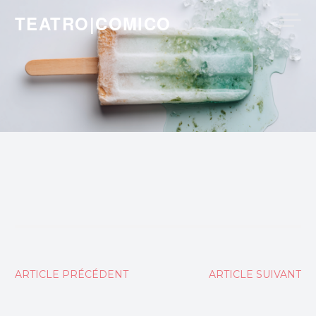
Skip
TEATRO|COMICO
to
content
Navigation
ARTICLE PRÉCÉDENT
ARTICLE SUIVANT
de
l’article