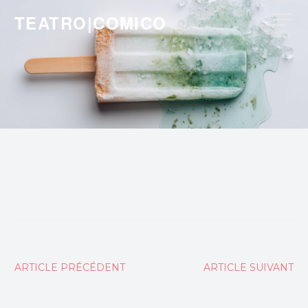
Skip
TEATRO|COMICO
to
content
Navigation
ARTICLE PRÉCÉDENT
ARTICLE SUIVANT
de
l’article