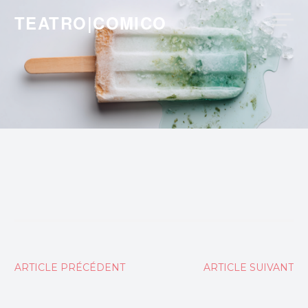
Skip
TEATRO|COMICO
to
content
Navigation
ARTICLE PRÉCÉDENT
ARTICLE SUIVANT
de
l’article