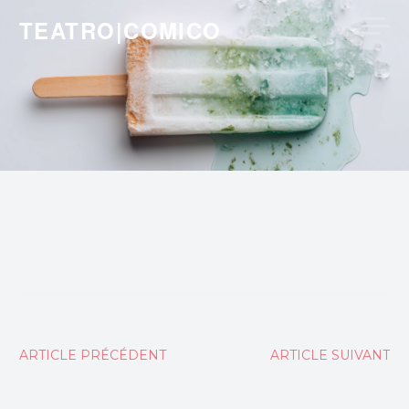
Skip
TEATRO|COMICO
to
content
Navigation
ARTICLE PRÉCÉDENT
ARTICLE SUIVANT
de
l’article