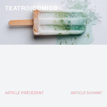
Skip
TEATRO|COMICO
to
content
Navigation
ARTICLE PRÉCÉDENT
ARTICLE SUIVANT
de
l’article