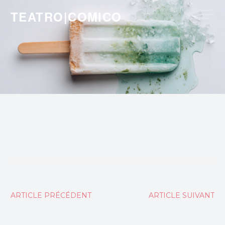
Skip
TEATRO|COMICO
to
content
Navigation
ARTICLE PRÉCÉDENT
ARTICLE SUIVANT
de
l’article