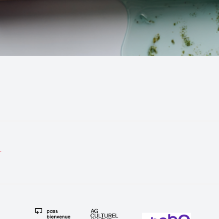
tion
T
e