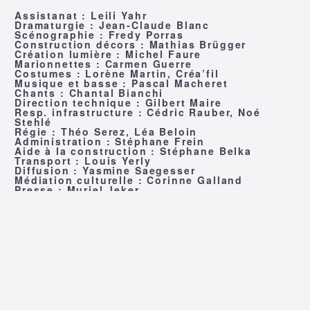
Assistanat : Leili Yahr
Dramaturgie : Jean-Claude Blanc
Scénographie : Fredy Porras
Construction décors : Mathias Brügger
Création lumière : Michel Faure
Marionnettes : Carmen Guerre
Costumes : Lorène Martin, Créa’fil
Musique et basse : Pascal Macheret
Chants : Chantal Bianchi
Direction technique : Gilbert Maire
Resp. infrastructure : Cédric Rauber, Noé
Stehlé
Régie : Théo Serez, Léa Beloin
Administration : Stéphane Frein
Aide à la construction : Stéphane Belka
Transport : Louis Yerly
Diffusion : Yasmine Saegesser
Médiation culturelle : Corinne Galland
Presse : Muriel Jeker
Graphisme : Sylvie Bongard
Montage chapiteaux : Fondation Bartimée
Bar : Philippe Gervaix, Waltraut Lecocq
les 29 et 30 septembre à 20h – à la
Place des
Potences
– réservations et informations au
027/321 22 08