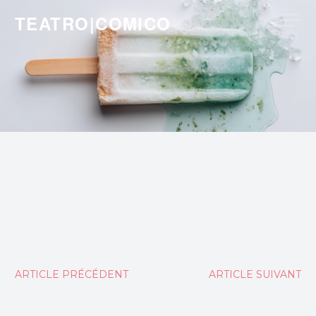
Skip
TEATRO|COMICO
to
content
Navigation
ARTICLE PRÉCÉDENT
ARTICLE SUIVANT
de
l’article