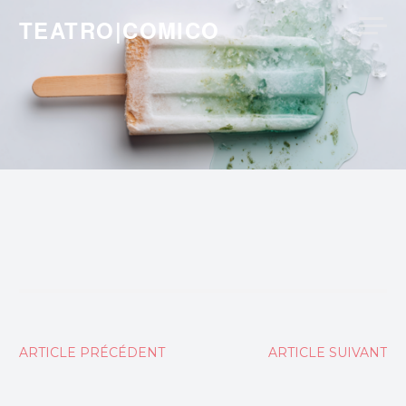
Skip
TEATRO|COMICO
to
content
Navigation
ARTICLE PRÉCÉDENT
ARTICLE SUIVANT
de
l’article