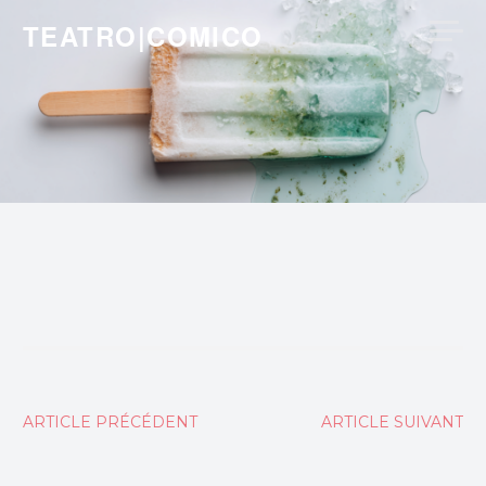
Skip
TEATRO|COMICO
to
content
Navigation
ARTICLE PRÉCÉDENT
ARTICLE SUIVANT
de
l’article