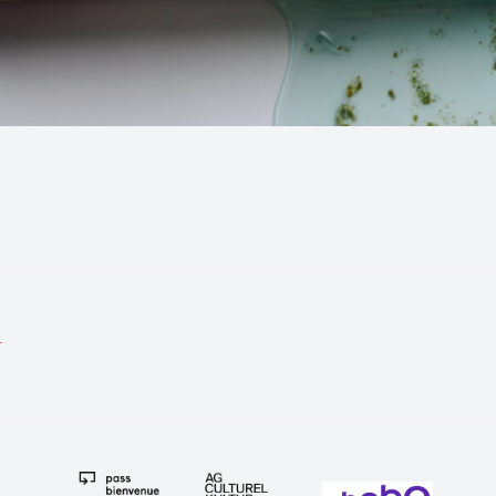
tion
T
e