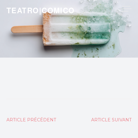
Skip
TEATRO|COMICO
to
content
Navigation
ARTICLE PRÉCÉDENT
ARTICLE SUIVANT
de
l’article